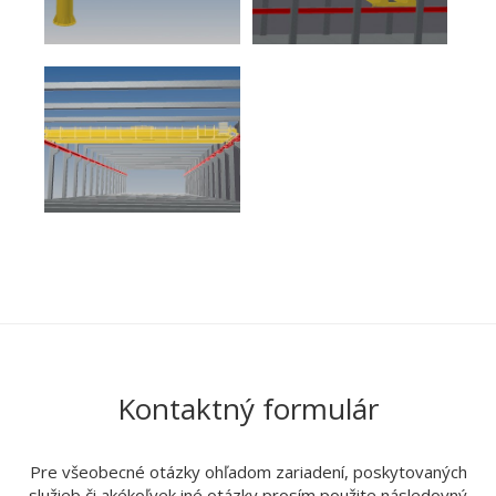
Kontaktný formulár
Pre všeobecné otázky ohľadom zariadení, poskytovaných
služieb či akékoľvek iné otázky prosím použite následovný