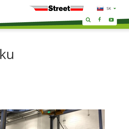
SK
zku